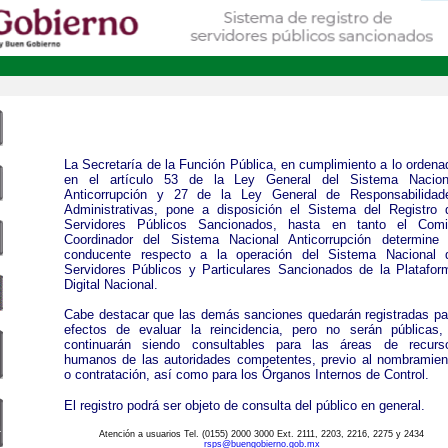
La Secretaría de la Función Pública, en cumplimiento a lo ordena
en el artículo 53 de la Ley General del Sistema Nacion
Anticorrupción y 27 de la Ley General de Responsabilidad
Administrativas, pone a disposición el Sistema del Registro 
Servidores Públicos Sancionados, hasta en tanto el Comi
Coordinador del Sistema Nacional Anticorrupción determine 
conducente respecto a la operación del Sistema Nacional 
Servidores Públicos y Particulares Sancionados de la Platafor
Digital Nacional.
Cabe destacar que las demás sanciones quedarán registradas pa
efectos de evaluar la reincidencia, pero no serán públicas,
continuarán siendo consultables para las áreas de recurs
humanos de las autoridades competentes, previo al nombramien
o contratación, así como para los Órganos Internos de Control.
El registro podrá ser objeto de consulta del público en general.
Atención a usuarios Tel. (0155) 2000 3000 Ext. 2111, 2203, 2216, 2275 y 2434
rsps@buengobierno.gob.mx