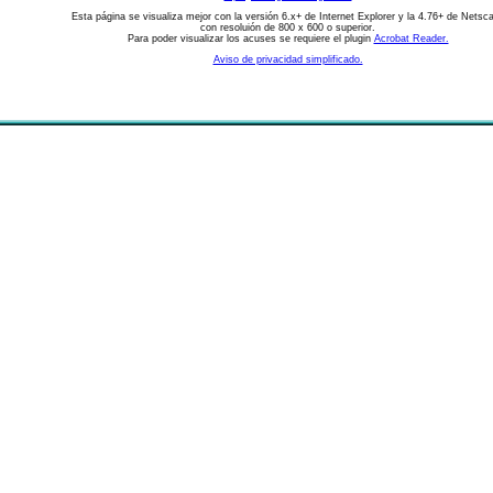
Esta página se visualiza mejor con la versión 6.x+ de Internet Explorer y la 4.76+ de Netsc
con resoluión de 800 x 600 o superior.
Para poder visualizar los acuses se requiere el plugin
Acrobat Reader.
Aviso de privacidad simplificado.